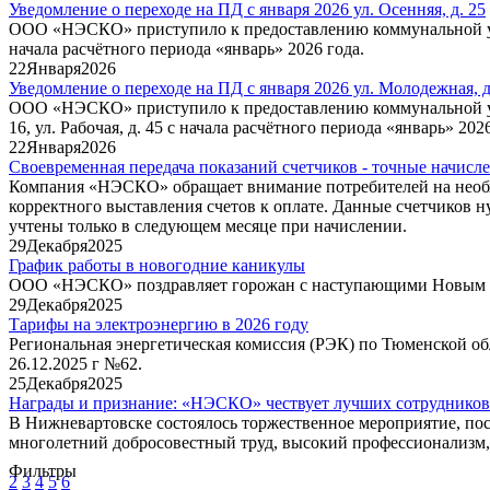
Уведомление о переходе на ПД с января 2026 ул. Осенняя, д. 25
ООО «НЭСКО» приступило к предоставлению коммунальной услу
начала расчётного периода «январь» 2026 года.
22
Января
2026
Уведомление о переходе на ПД с января 2026 ул. Молодежная, д. 
ООО «НЭСКО» приступило к предоставлению коммунальной усл
16, ул. Рабочая, д. 45 с начала расчётного периода «январь» 2026
22
Января
2026
Своевременная передача показаний счетчиков - точные начисл
Компания «НЭСКО» обращает внимание потребителей на необх
корректного выставления счетов к оплате. Данные счетчиков ну
учтены только в следующем месяце при начислении.
29
Декабря
2025
График работы в новогодние каникулы
ООО «НЭСКО» поздравляет горожан с наступающими Новым го
29
Декабря
2025
Тарифы на электроэнергию в 2026 году
Региональная энергетическая комиссия (РЭК) по Тюменской о
26.12.2025 г №62.
25
Декабря
2025
Награды и признание: «НЭСКО» чествует лучших сотрудников
В Нижневартовске состоялось торжественное мероприятие, по
многолетний добросовестный труд, высокий профессионализм, 
Фильтры
2
3
4
5
6