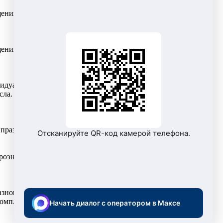
й в многоквартирных домах по адресу ул. Осенняя, д. 25 с
ий в многоквартирных домах по адресу ул. Молодежная, д.
идуальных приборов учета коммунальных услуг для
исла. Показания, переданные позже указанного срока, будут
 праздничные дни.
Отсканируйте QR-код камерой телефона.
оэнергию на 2026 г. Это закреплено в Распоряжении РЭК от
разного уровня и премии лучшим сотрудникам «НЭСКО». За
омплекса города отмечены 53 работника компании.
Начать диалог с оператором в Максе