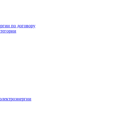
ергии по договору
атегории
 электроэнергии