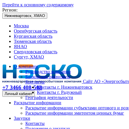
Перейти к основному содержимому
Регион:
Нижневартовск, ХМАО
Москва
Оренбургская область
Курганская область
Тюменская область
ЯНАО
Свердловская область
Сургут, ХМАО
О компании
Руководство компании
Банковские реквизиты
Сайт АО «Энергосбыто
Контакты
+7 3466 408-508
Контакты г. Нижневартовск
Контакты г. Радужный
Личный кабинет
География деятельности
Раскрытие информации
Раскрытие информации субъектами оптового и роз
Раскрытие информации эмитентом ценных бумаг
Закупки
Контакты
Положение о закупках