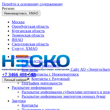
Перейти к основному содержимому
Регион:
Нижневартовск, ХМАО
Москва
Оренбургская область
Курганская область
Тюменская область
ЯНАО
Свердловская область
Сургут, ХМАО
О компании
Руководство компании
Банковские реквизиты
Сайт АО «Энергосбыто
Контакты
+7 3466 408-508
Контакты г. Нижневартовск
Контакты г. Радужный
Личный кабинет
География деятельности
Раскрытие информации
Раскрытие информации субъектами оптового и роз
Раскрытие информации эмитентом ценных бумаг
Закупки
Контакты
Положение о закупках