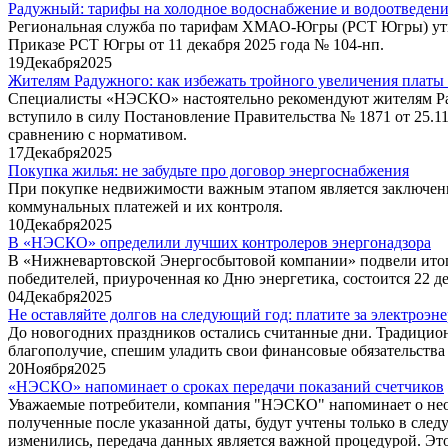
Радужный: тарифы на холодное водоснабжение и водоотведение
Региональная служба по тарифам ХМАО-Югры (РСТ Югры) утвер
Приказе РСТ Югры от 11 декабря 2025 года № 104-нп.
19
Декабря
2025
Жителям Радужного: как избежать тройного увеличения платы 
Специалисты «НЭСКО» настоятельно рекомендуют жителям Радуж
вступило в силу Постановление Правительства № 1871 от 25.11
сравнению с нормативом.
17
Декабря
2025
Покупка жилья: не забудьте про договор энергоснабжения
При покупке недвижимости важным этапом является заключение
коммунальных платежей и их контроля.
10
Декабря
2025
В «НЭСКО» определили лучших контролеров энергонадзора
В «Нижневартовской Энергосбытовой компании» подвели итоги
победителей, приуроченная ко Дню энергетика, состоится 22 де
04
Декабря
2025
Не оставляйте долгов на следующий год: платите за электроэн
До новогодних праздников остались считанные дни. Традицион
благополучие, спешим уладить свои финансовые обязательства 
20
Ноября
2025
«НЭСКО» напоминает о сроках передачи показаний счетчиков
Уважаемые потребители, компания "НЭСКО" напоминает о необ
полученные после указанной даты, будут учтены только в след
изменились, передача данных является важной процедурой. Эт