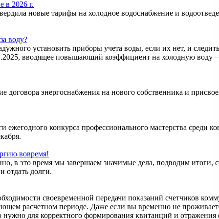
 в 2026 г.
дила новые тарифы на холодное водоснабжение и водоотведение
за воду?
ного установить приборы учета воды, если их нет, и следить з
.2025, вводящее повышающий коэффициент на холодную воду — 3.
 договора энергоснабжения на нового собственника и присвоен
 ежегодного конкурса профессионального мастерства среди ко
кабря.
ергию вовремя!
но, в это время мы завершаем значимые дела, подводим итоги, 
и отдать долги.
ходимости своевременной передачи показаний счетчиков коммун
ующем расчетном периоде. Даже если вы временно не проживаете
о нужно для корректного формирования квитанций и отражения 