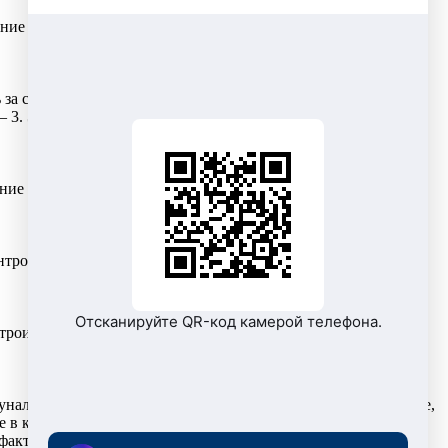
 для жителей г. Радужного на 2026 год. Это закреплено в
а сроками поверки и передачи показаний. С 6 декабря
 Это означает, что плата увеличивается в три раза по
ие лицевого счета. Это необходимо для корректного учета
нтролеров Энергонадзора. Церемония награждения
Отсканируйте QR-код камерой телефона.
строим планы на будущее. А чтобы Новый год принес
альных услуг – ежемесячно, не позднее 25-го числа. Данные,
 в квартире или доме и показания приборов учета не
фактического потребления ресурсов.