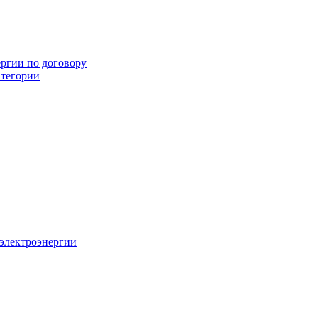
ергии по договору
атегории
 электроэнергии