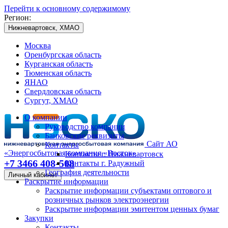
Перейти к основному содержимому
Регион:
Нижневартовск, ХМАО
Москва
Оренбургская область
Курганская область
Тюменская область
ЯНАО
Свердловская область
Сургут, ХМАО
О компании
Руководство компании
Банковские реквизиты
Сайт АО
Контакты
«Энергосбытовая компания «Восток»
Контакты г. Нижневартовск
+7 3466 408-508
Контакты г. Радужный
География деятельности
Личный кабинет
Раскрытие информации
Раскрытие информации субъектами оптового и
розничных рынков электроэнергии
Раскрытие информации эмитентом ценных бумаг
Закупки
Контакты