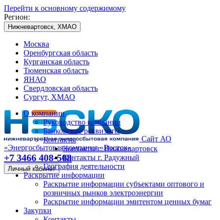
Перейти к основному содержимому
Регион:
Нижневартовск, ХМАО
Москва
Оренбургская область
Курганская область
Тюменская область
ЯНАО
Свердловская область
Сургут, ХМАО
О компании
Руководство компании
Банковские реквизиты
Сайт АО
Контакты
«Энергосбытовая компания «Восток»
Контакты г. Нижневартовск
+7 3466 408-508
Контакты г. Радужный
География деятельности
Личный кабинет
Раскрытие информации
Раскрытие информации субъектами оптового и
розничных рынков электроэнергии
Раскрытие информации эмитентом ценных бумаг
Закупки
Контакты