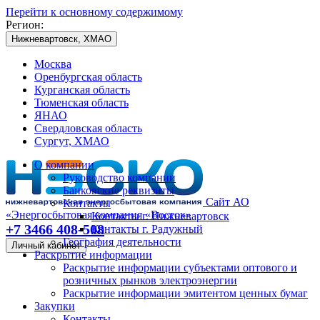
Перейти к основному содержимому
Регион:
Нижневартовск, ХМАО
Москва
Оренбургская область
Курганская область
Тюменская область
ЯНАО
Свердловская область
Сургут, ХМАО
О компании
Руководство компании
Банковские реквизиты
Сайт АО
Контакты
«Энергосбытовая компания «Восток»
Контакты г. Нижневартовск
+7 3466 408-508
Контакты г. Радужный
География деятельности
Личный кабинет
Раскрытие информации
Раскрытие информации субъектами оптового и
розничных рынков электроэнергии
Раскрытие информации эмитентом ценных бумаг
Закупки
Контакты