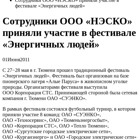
Сотрудники ООО «НЭСКО» приняли участие в
фестивале «Энергичных людей»
Сотрудники ООО «НЭСКО»
приняли участие в фестивале
«Энергичных людей»
01
Июня
2011
С 27−28 мая в г. Тюмени прошел традиционный фестиваль
«Энергичных людей». Фестиваль был организован на базе
пионерского лагеря «Алые Паруса» в живописном уголке
природы. Организаторами фестиваля выступила
ООО Корпорация СТС. Принимающей стороной была сетевая
компания г. Тюмени ОАО «СУЭНКО».
В рамках фестиваля состоялся футбольный турнир
,
в котором
приняли участие 8 команд: ОАО
«
СУЭНКО»,
ОАО
«
Техносервис», ОАО
«
Тюменьэнергосбыт»,
ОАО
«
Корпорация СТС», ОАО
«
Тепло Тюмени»,
ОАО
«
Сургутские городские электрические сети»,
ОАО
«
Курганэнерго» и ОАО
«
Городские электрические сети»