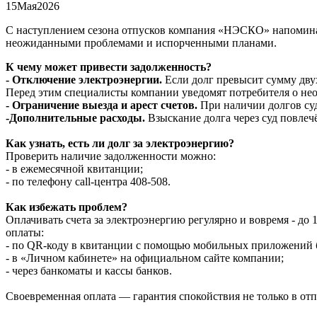
15
Мая
2026
С наступлением сезона отпусков компания «НЭСКО» напоминае
неожиданными проблемами и испорченными планами.
К чему может привести задолженность?
- Отключение электроэнергии.
Если долг превысит сумму дву
Перед этим специалисты компании уведомят потребителя о нео
- Ограничение выезда и арест счетов.
При наличии долгов суд
-Дополнительные расходы.
Взыскание долга через суд повлеч
Как узнать, есть ли долг за электроэнергию?
Проверить наличие задолженности можно:
- в ежемесячной квитанции;
- по телефону call-центра 408-508.
Как избежать проблем?
Оплачивать счета за электроэнергию регулярно и вовремя - до
оплаты:
- по QR-коду в квитанции с помощью мобильных приложений 
- в «Личном кабинете» на официальном сайте компании;
- через банкоматы и кассы банков.
Своевременная оплата — гарантия спокойствия не только в отп