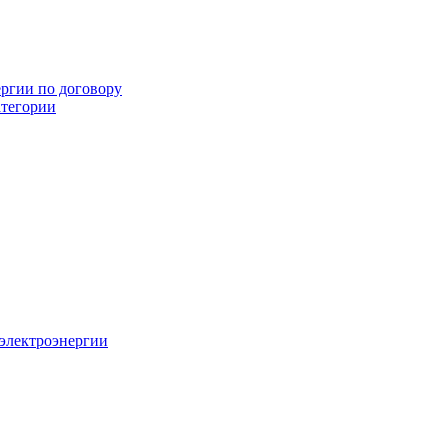
ергии по договору
атегории
 электроэнергии