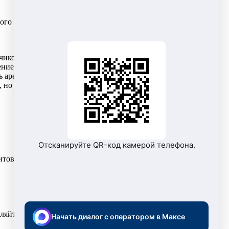
го отдыха. Долги за электроэнергию могут обернуться
чиков), «НЭСКО» вправе ограничить подачу электричества.
ние задолженности отводится не менее 20-ти дней.
арест на банковские счета.
, но и судебных издержек.
Отсканируйте QR-код камерой телефона.
лиентов компания «НЭСКО» предлагает несколько способов
вляйтесь на отдых с хорошим настроением.
Начать диалог с оператором в Максе