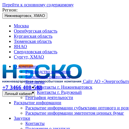
Перейти к основному содержимому
Регион:
Нижневартовск, ХМАО
Москва
Оренбургская область
Курганская область
Тюменская область
ЯНАО
Свердловская область
Сургут, ХМАО
О компании
Руководство компании
Банковские реквизиты
Сайт АО «Энергосбыто
Контакты
+7 3466 408-508
Контакты г. Нижневартовск
Контакты г. Радужный
Личный кабинет
География деятельности
Раскрытие информации
Раскрытие информации субъектами оптового и роз
Раскрытие информации эмитентом ценных бумаг
Закупки
Контакты
Положение о закупках